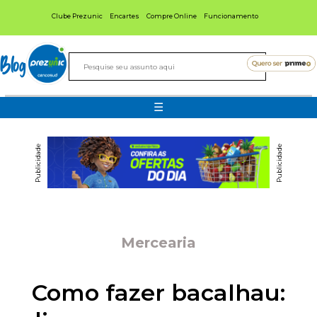
Clube Prezunic
Encartes
Compre Online
Funcionamento
Blog
☰
Publicidade
Publicidade
Mercearia
Como fazer bacalhau: