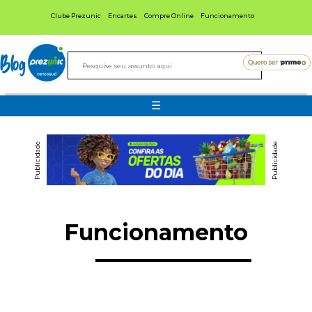
Clube Prezunic
Encartes
Compre Online
Funcionamento
Blog
☰
Publicidade
Publicidade
Funcionamento