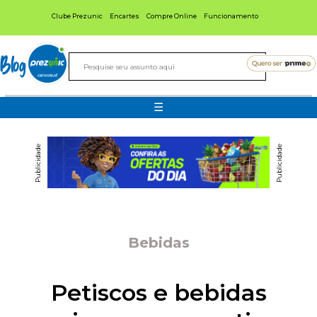
Clube Prezunic
Encartes
Compre Online
Funcionamento
Blog
☰
Publicidade
Publicidade
Bebidas
Petiscos e bebidas