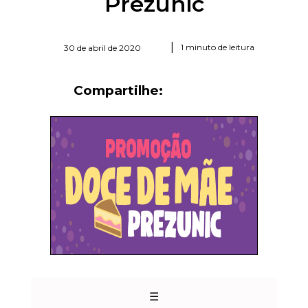
Prezunic
|
1 minuto de leitura
30 de abril de 2020
Compartilhe:
☰