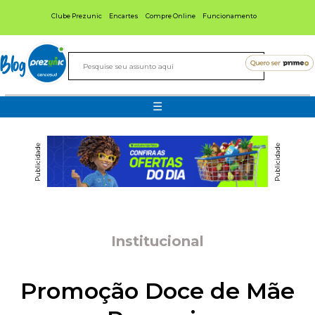
Clube Prezunic
Encartes
Compre Online
Funcionamento
Blog
☰
Publicidade
Publicidade
Institucional
Promoção Doce de Mãe