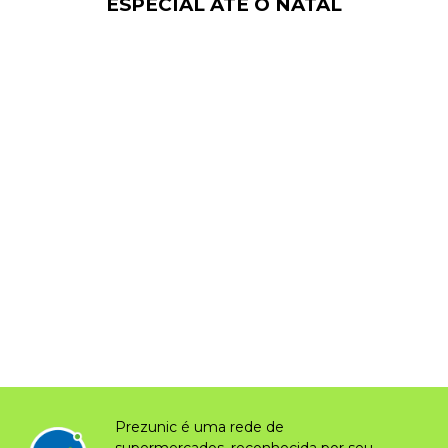
ESPECIAL ATÉ O NATAL
Prezunic é uma rede de
supermercados, reconhecida por seu