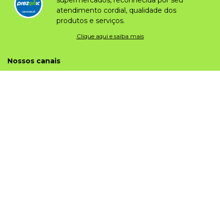
atendimento cordial, qualidade dos
produtos e serviços.
Clique aqui e saiba mais
Nossos canais
Institucional
Sobre o prezunic
Grupo
Trabalhe conosco
Sobre privacidade
Portal do fornecedor
Nossas lojas
Prezunic
Código de Ética
App Prezunic