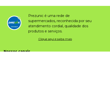
Prezunic é uma rede de
supermercados, reconhecida por seu
atendimento cordial, qualidade dos
produtos e serviços.
Clique aqui e saiba mais
Nossos canais
Institucional
Sobre o prezunic
Grupo
Trabalhe conosco
Sobre privacidade
Portal do fornecedor
Nossas lojas