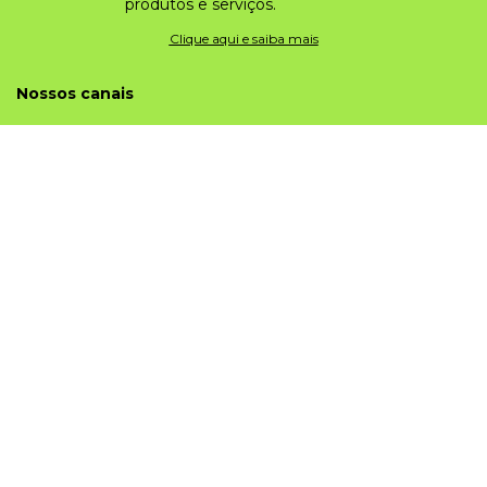
produtos e serviços.
Clique aqui e saiba mais
Nossos canais
Institucional
Sobre o prezunic
Grupo
Trabalhe conosco
Sobre privacidade
Portal do fornecedor
Nossas lojas
Prezunic
Código de Ética
App Prezunic
Central de Atendimento
Meus pedidos