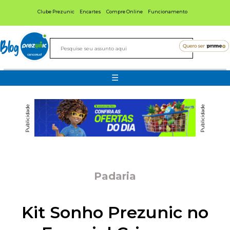
Clube Prezunic
Encartes
Compre Online
Funcionamento
Blog
☰
Publicidade
Publicidade
Padaria
Kit Sonho Prezunic no