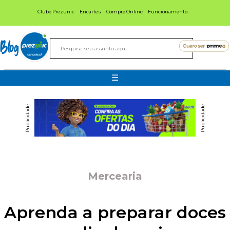
Clube Prezunic
Encartes
Compre Online
Funcionamento
Blog
☰
Publicidade
Publicidade
Mercearia
Aprenda a preparar doces