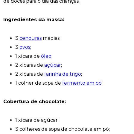
de doces para o dia das crianças:
Ingredientes da massa:
3
cenouras
médias;
3
ovos
;
1 xícara de
óleo
;
2 xícaras de
açúcar
;
2 xícaras de
farinha de trigo
;
1 colher de sopa de
fermento em pó
.
Cobertura de chocolate:
1 xícara de açúcar;
3 colheres de sopa de chocolate em pó;