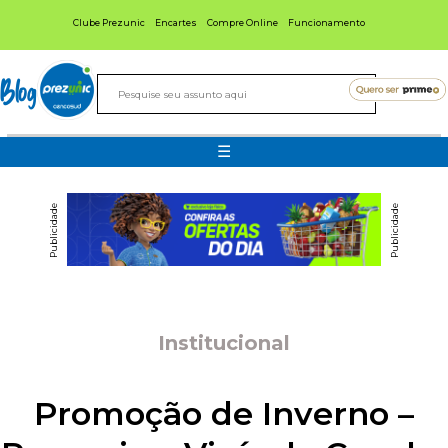
Clube Prezunic
Encartes
Compre Online
Funcionamento
Blog
☰
Publicidade
Publicidade
Institucional
Promoção de Inverno –