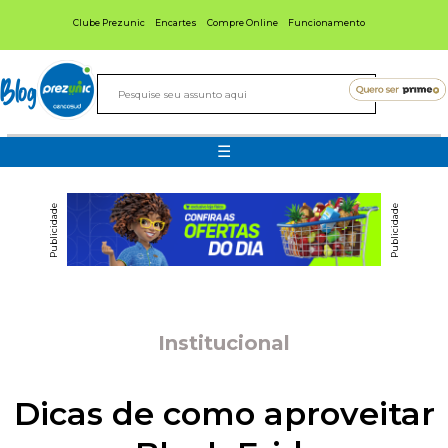
Clube Prezunic
Encartes
Compre Online
Funcionamento
Blog
☰
Publicidade
Publicidade
Institucional
Dicas de como aproveitar