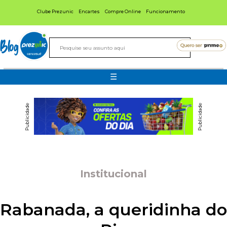
Clube Prezunic
Encartes
Compre Online
Funcionamento
Blog
☰
Publicidade
Publicidade
Institucional
Rabanada, a queridinha do