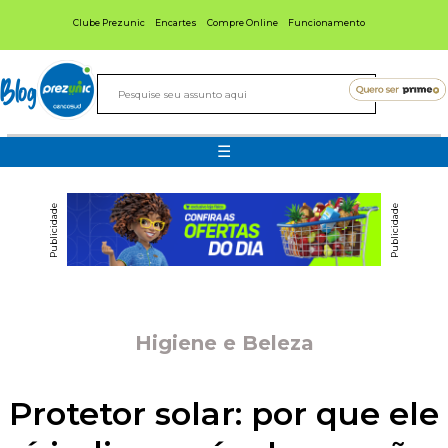
Clube Prezunic
Encartes
Compre Online
Funcionamento
Blog
☰
Publicidade
Publicidade
Higiene e Beleza
Protetor solar: por que ele