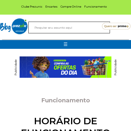
Clube Prezunic
Encartes
Compre Online
Funcionamento
Blog
☰
Publicidade
Publicidade
Funcionamento
HORÁRIO DE