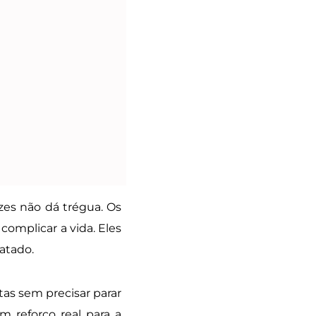
zes não dá trégua. Os
omplicar a vida. Eles
atado.
tas sem precisar parar
 reforço real para a