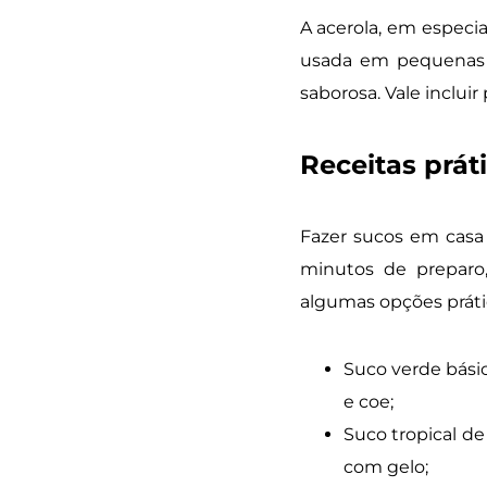
A acerola, em especia
usada em pequenas 
saborosa. Vale inclui
Receitas prát
Fazer sucos em casa 
minutos de preparo,
algumas opções práti
Suco verde básic
e coe;
Suco tropical de 
com gelo;