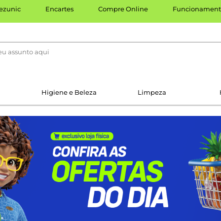
ezunic
Encartes
Compre Online
Funcionament
Higiene e Beleza
Limpeza