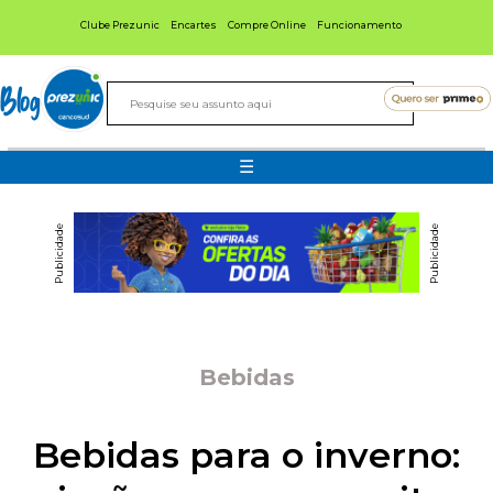
Clube Prezunic
Encartes
Compre Online
Funcionamento
Blog
☰
Publicidade
Publicidade
Bebidas
Bebidas para o inverno: